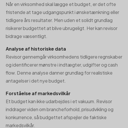
Når en virksomhed skal lægge et budget, er det ofte
fristende at tage udgangspunkt i ønsketænkning eller
tidligere års resultater. Men uden et solidt grundlag
risikerer budgettet at blive ubrugeligt. Her kan revisor
bidrage væsentligt.
Analyse af historiske data
Revisor gennemgår virksomhedens tidligere regnskaber
og identificerer mønstre i indtægter, udgifter og cash
flow. Denne analyse danner grundlag for realistiske
antagelser i det nye budget.
Forståelse af markedsvilkår
Et budget kan ikke udarbejdes i et vakuum. Revisor
inddrager viden om brancheforhold, prisudvikling og
konkurrence, så budgettet afspejler de faktiske
markedsvilkår.