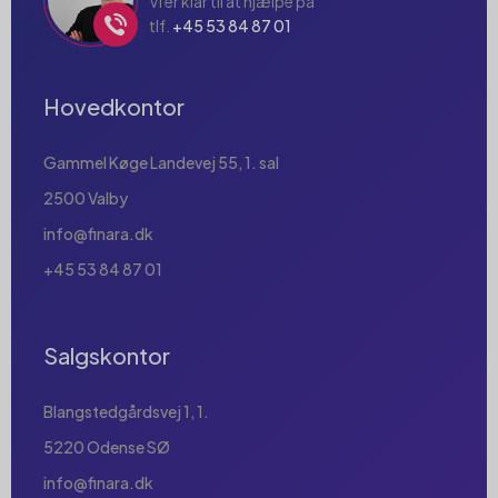
Vi er klar til at hjælpe på
tlf.
+45 53 84 87 01
Hovedkontor
Gammel Køge Landevej 55, 1. sal
2500 Valby
info@finara.dk
+45 53 84 87 01
Salgskontor
Blangstedgårdsvej 1, 1.
5220 Odense SØ
info@finara.dk