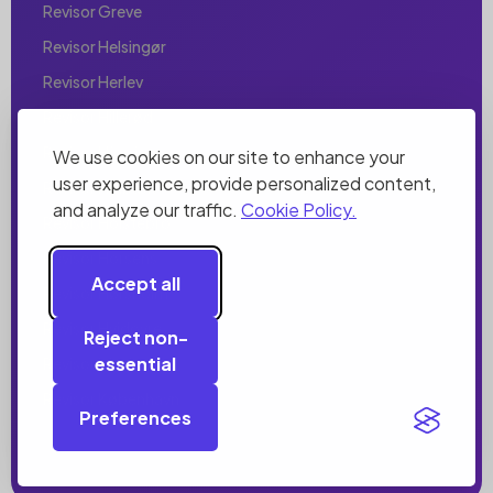
Revisor Greve
Revisor Helsingør
Revisor Herlev
Revisor Hillerød
Revisor Hjørring
We use cookies on our site to enhance your
user experience, provide personalized content,
Revisor Holbæk
and analyze our traffic.
Cookie Policy.
Revisor Holstebro
Revisor Horsens
Accept all
Revisor Hørsholm
Revisor Hvidovre
Reject non-
essential
Revisor Ishøj
Revisor København
Preferences