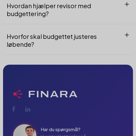
Hvordan hjælper revisor med
budgettering?
Revisor analyserer tidligere regnskaber, udarbejder realistiske
prognoser og rådgiver om, hvordan budgettet kan bruges i
praksis.
Hvorfor skal budgettet justeres
løbende?
Markedsforhold ændrer sig, og afvigelser kan opstå. Løbende
justering sikrer, at budgettet forbliver relevant.
Har du spørgsmål?